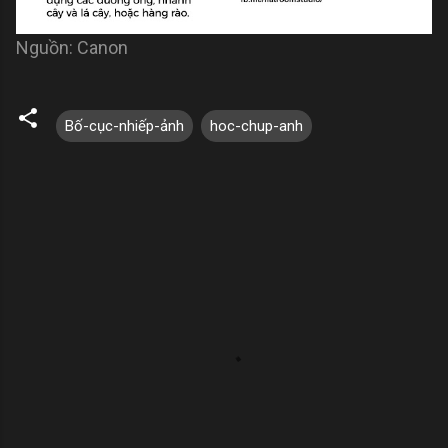
Nguồn: Canon
Bố-cục-nhiếp-ảnh
hoc-chup-anh
N
h
ậ
n
x
é
t